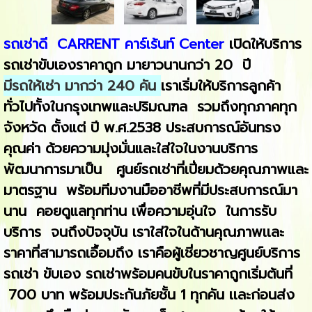
รถเช่าดี CARRENT คาร์เร้นท์ Center
เปิดให้บริการ
รถเช่าขับเองราคาถูก มายาวนานกว่า 20 ปี
มีรถให้เช่า มากว่า 240 คัน
เราเริ่มให้บริการลูกค้า
ทั่วไปทั้งในกรุงเทพและปริมณฑล รวมถึงทุกภาคทุก
จังหวัด ตั้งแต่ ปี พ.ศ.2538 ประสบการณ์อันทรง
คุณค่า ด้วยความมุ่งมั่นและใส่ใจในงานบริการ
พัฒนาการมาเป็น ศูนย์รถเช่าที่เปี่ยมด้วยคุณภาพและ
มาตรฐาน พร้อมทีมงานมืออาชีพที่มีประสบการณ์มา
นาน คอยดูแลทุกท่าน เพื่อความอุ่นใจ ในการรับ
บริการ จนถึงปัจจุบัน เราใส่ใจในด้านคุณภาพเเละ
ราคาที่สามารถเอื้อมถึง เราคือผู้เชี่ยวชาญศูนย์บริการ
รถเช่า ขับเอง รถเช่าพร้อมคนขับในราคาถูกเริ่มต้นที่
700 บาท พร้อมประกันภัยชั้น 1 ทุกคัน เเละก่อนส่ง