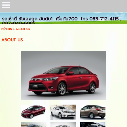
รถเช่าดี ขับเองถูก อันดับ1 เริ่มต้น700 โทร 083-712-4115 ,
087-048-6085
หน้าแรก
>
ABOUT US
ABOUT US