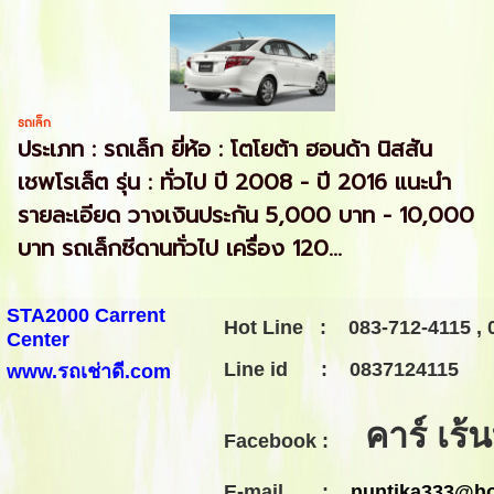
รถเล็ก
ประเภท : รถเล็ก ยี่ห้อ : โตโยต้า ฮอนด้า นิสสัน
เชพโรเล็ต รุ่น : ทั่วไป ปี 2008 - ปี 2016 แนะนำ
รายละเอียด วางเงินประกัน 5,000 บาท - 10,000
บาท รถเล็กซีดานทั่วไป เครื่อง 120...
STA2000 Carrent
Hot Line : 083-712-4115 , 
Center
Line id : 0837124115
www.รถเช่าดี.com
คาร์
เร้น
Facebook :
E-mail :
nuntika
333@ho