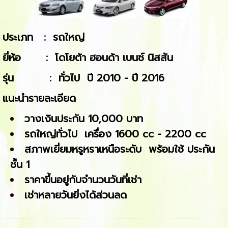
ประเภท : รถใหญ่
ยี่ห้อ : โดโยต้า ฮอนด้า เบนซ์ นิสสัน
รุ่น : ทั่วไป ปี 2010 - ปี 2016
แนะนำรายละเอียด
วางเงินประกัน 10,000 บาท
รถใหญ่ทั่วไป เครื่อง 1600 cc - 2200 cc
สภาพเยี่ยมหรูหราเหนือระดับ พร้อมใช้ ประกัน
ชั้น 1
ราคาขึ้นอยู่กับจำนวนวันที่เช่า
เช่าหลายวันยิ่งได้ส่วนลด