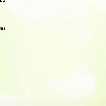
ือน
ียน